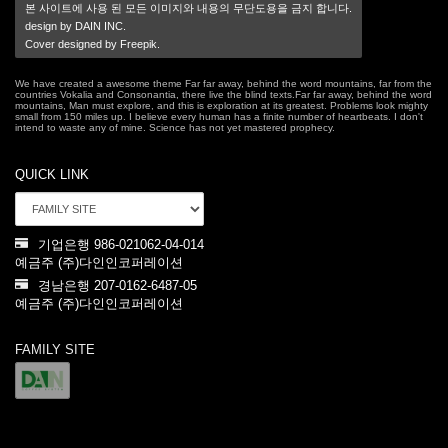
본 사이트에 사용 된 모든 이미지와 내용의 무단도용을 금지 합니다.
design by DAIN INC.
Cover designed by Freepik.
We have created a awesome theme Far far away, behind the word mountains, far from the
countries Vokalia and Consonantia, there live the blind texts.Far far away, behind the word
mountains, Man must explore, and this is exploration at its greatest. Problems look mighty
small from 150 miles up. I believe every human has a finite number of heartbeats. I don't
intend to waste any of mine. Science has not yet mastered prophecy.
QUICK LINK
기업은행 986-021062-04-014
예금주 (주)다인인코퍼레이션
경남은행 207-0162-6487-05
예금주 (주)다인인코퍼레이션
FAMILY SITE