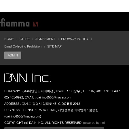
HOME
GUIDE
AGREEMENT
PROVACY POLICY
Email Collecting Prohibition
SITE MAP
ADMIN
COMPANY : (주)다인인코퍼레이션 , OWNER : 이상우 , TEL : 02) 481-9991 , FAX :
02) 481-9992, EMAIL : daininc6566@naver.com
ADDRESS : 경기도 광명시 일직로 43, GIDC B동 2012
BUSINESS LICENSE : 575-87-01616, 개인정보관리책임자 : 함승빈
(daininc6566@naver.com)
COPYRIGHT (c) DAIN INC., ALL RIGHTS RESERVED.
powered by nnin