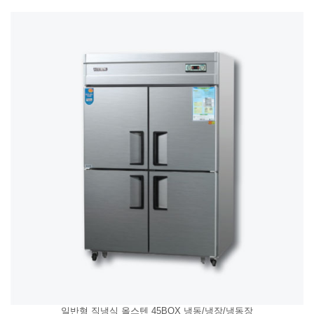
일반형 직냉식 올스텐 45BOX 냉동/냉장/냉동장