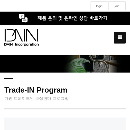
login
join
Trade-IN Program
다인 트레이드인 보상판매 프로그램
일반형 직냉식 내부스텐 45BOX 냉동/냉장/냉동장