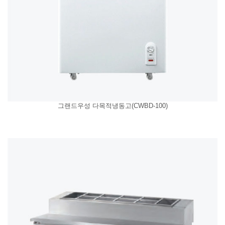
그랜드우성 다목적냉동고(CWBD-100)