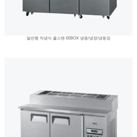
일반형 직냉식 올스텐 65BOX 냉동/냉장/냉동장