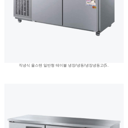
직냉식 올스텐 일반형 테이블 냉장/냉동/냉장냉동고(5..