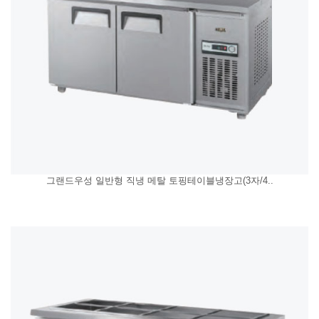
그랜드우성 일반형 직냉 메탈 토핑테이블냉장고(3자/4..