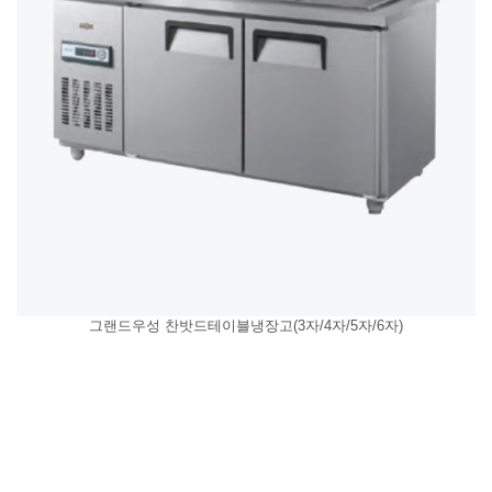
그랜드우성 찬밧드테이블냉장고(3자/4자/5자/6자)