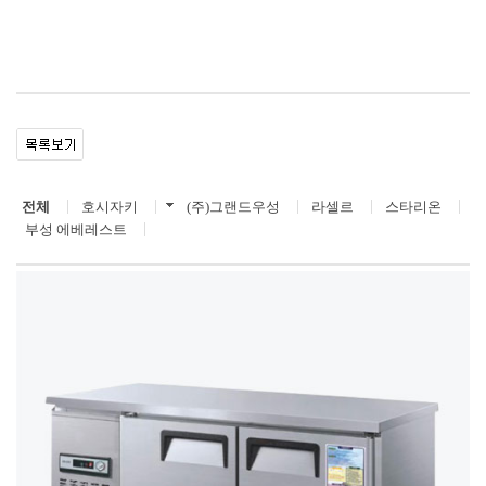
전체
호시자키
(주)그랜드우성
라셀르
스타리온
부성 에베레스트