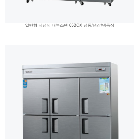
일반형 직냉식 내부스텐 65BOX 냉동/냉장/냉동장