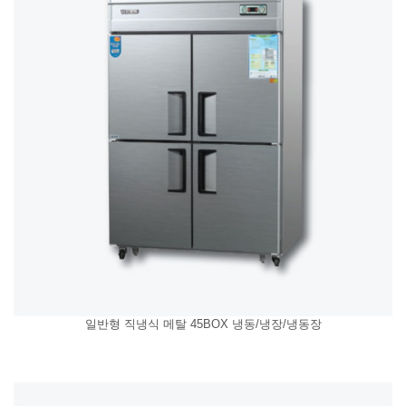
일반형 직냉식 메탈 45BOX 냉동/냉장/냉동장