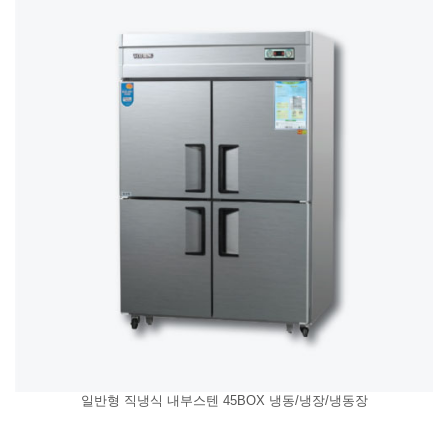
일반형 직냉식 내부스텐 45BOX 냉동/냉장/냉동장